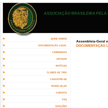
ASSOCIAÇÃO BRASILEIRA PELA 
quem somos
Assembleia-Geral ex
documentação legal
DOCUMENTAÇÃO L
campanhas
artigos
notícias
clubes de tiro
cadastre-se
nosso blog
contato
faq
doações