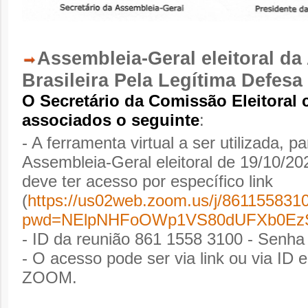
Assembleia-Geral eleitoral d
Brasileira Pela Legítima Defesa
O Secretário da Comissão Eleitoral
associados o seguinte
:
- A ferramenta virtual a ser utilizada, p
Assembleia-Geral eleitoral de 19/10/2
deve ter acesso por específico link
(
https://us02web.zoom.us/j/861155831
pwd=NElpNHFoOWp1VS80dUFXb0Ez
- ID da reunião 861 1558 3100 - Senh
- O acesso pode ser via link ou via ID 
ZOOM.