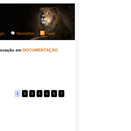
gin
Newsletter
Feed
nvocação em
DOCUMENTAÇÃO
1
2
3
4
5
6
7