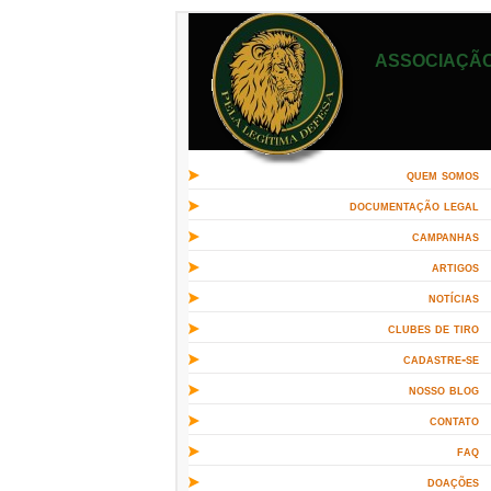
ASSOCIAÇÃO
quem somos
documentação legal
campanhas
artigos
notícias
clubes de tiro
cadastre-se
nosso blog
contato
faq
doações